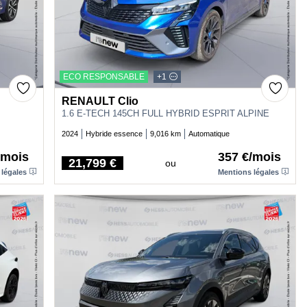
ECO RESPONSABLE
+1
RENAULT Clio
1.6 E-TECH 145CH FULL HYBRID ESPRIT ALPINE
2024
Hybride essence
9,016 km
Automatique
/mois
357 €/mois
21,799 €
ou
Price
 légales
Mentions légales