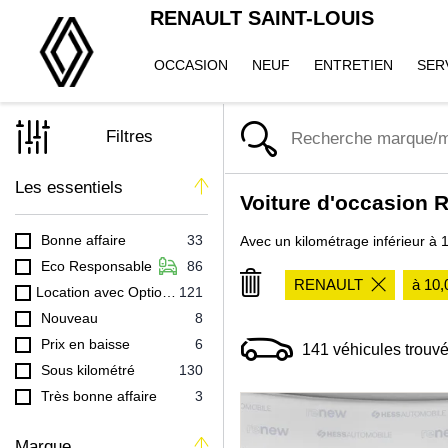
RENAULT SAINT-LOUIS
OCCASION
NEUF
ENTRETIEN
SER
Filtres
Les essentiels
Voiture d'occasion 
Bonne affaire
33
Avec un kilométrage inférieur à 1
Eco Responsable
86
RENAULT
à 10
Location avec Option Achat (LOA)
121
Nouveau
8
Prix en baisse
6
141
véhicules trouv
Sous kilométré
130
Très bonne affaire
3
Marque