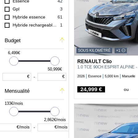
Essence
42
OPEL
84
Gpl
3
PEUGEOT
181
Hybride essence
61
RENAULT
141
Hybride rechargeable essence
1
SUZUKI
1
TOYOTA
115
Budget
VOLKSWAGEN
1
SOUS KILOMÉTRÉ
+1
6,499€
VOLVO
12
RENAULT Clio
1.0 TCE 90CH ESPRIT ALPINE -
50,999€
€
€
2026
Essence
5,000 km
Manuelle
-
24,999 €
ou
Mensualité
Price
133€/mois
2,862€/mois
€/mois
€/mois
-