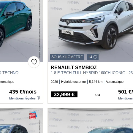
SOUS KILOMÉTRÉ
+4
RENAULT SYMBIOZ
ID TECHNO
1.8 E-TECH FULL HYBRID 160CH ICONIC - 26
tomatique
2026
Hybride essence
5,144 km
Automatique
435 €/mois
501 €
32,999 €
ou
Price
Mentions légales
Mentions