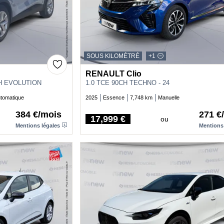
SOUS KILOMÉTRÉ
+1
RENAULT Clio
CH EVOLUTION
1.0 TCE 90CH TECHNO - 24
tomatique
2025
Essence
7,748 km
Manuelle
384 €/mois
271 €
17,999 €
ou
Price
Mentions légales
Mentions