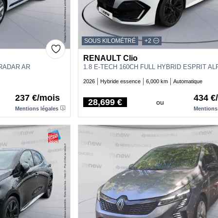
SOUS KILOMÉTRÉ
+2
RENAULT Clio
 RADAR AR
1.8 E-TECH 160CH FULL HYBRID ESPRIT AL
2026
Hybride essence
6,000 km
Automatique
237 €/mois
434 €
28,699 €
ou
Price
Mentions légales
Mentions