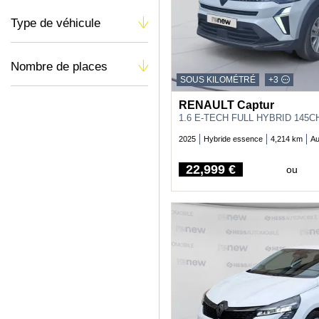
Type de véhicule
Nombre de places
SOUS KILOMÉTRÉ
+3
RENAULT Captur
1.6 E-TECH FULL HYBRID 145
2025
Hybride essence
4,214 km
Au
22,999 €
ou
Price