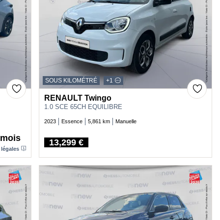
SOUS KILOMÉTRÉ
+1
RENAULT Twingo
1.0 SCE 65CH EQUILIBRE
2023
Essence
5,861 km
Manuelle
/mois
13,299 €
Price
 légales