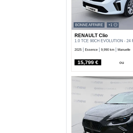
BONNE AFFAIRE
+1
RENAULT Clio
1.0 TCE 90CH EVOLUTION - 24
2025
Essence
9,990 km
Manuelle
15,799 €
ou
Price