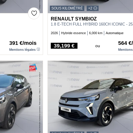
SOUS KILOMÉTRÉ
+2
RENAULT SYMBIOZ
1.8 E-TECH FULL HYBRID 160CH ICONIC - 25
2026
Hybride essence
6,000 km
Automatique
391 €/mois
564 €
39,199 €
ou
Price
Mentions légales
Mentions