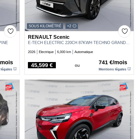
SOUS KILOMÉTRÉ
+2
RENAULT Scenic
PINE
E-TECH ELECTRIC 220CH 87KWH TECHNO GRANDE AUTONOMIE -25
2026
Electrique
6,000 km
Automatique
/mois
741 €/mois
45,599 €
ou
Price
 légales
Mentions légales