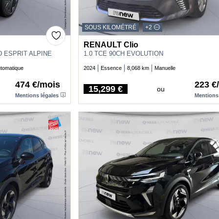
SOUS KILOMÉTRÉ
+2
RENAULT Clio
D ESPRIT ALPINE
1.0 TCE 90CH EVOLUTION
tomatique
2024
Essence
8,068 km
Manuelle
474 €/mois
223 €
15,299 €
ou
Price
Mentions légales
Mentions