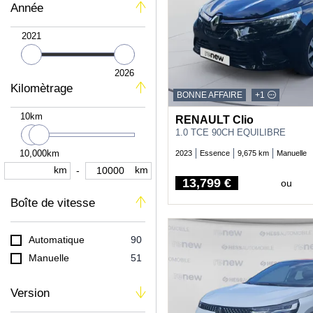
Année
2021
2026
Kilomètrage
BONNE AFFAIRE
+1
10km
RENAULT Clio
1.0 TCE 90CH EQUILIBRE
10,000km
2023
Essence
9,675 km
Manuelle
km
km
-
13,799 €
ou
Price
Boîte de vitesse
Automatique
90
Manuelle
51
Version