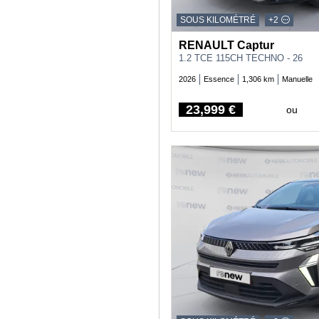
SOUS KILOMÉTRÉ
+2
RENAULT Captur
1.2 TCE 115CH TECHNO - 26
2026
Essence
1,306 km
Manuelle
23,999 €
ou
Price