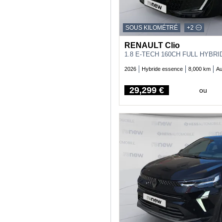
SOUS KILOMÉTRÉ
+2
RENAULT Clio
1.8 E-TECH 160CH FULL HYBRI
2026
Hybride essence
8,000 km
Au
29,299 €
ou
Price