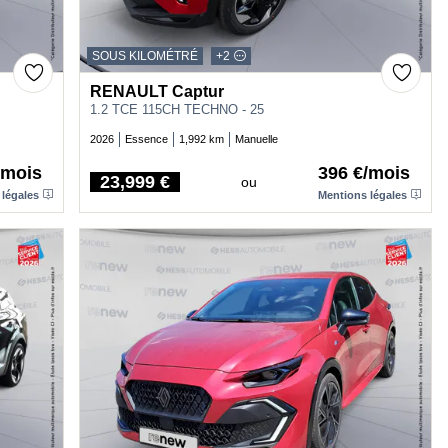
SOUS KILOMÉTRÉ
+2
RENAULT Captur
1.2 TCE 115CH TECHNO - 25
2026
Essence
1,992 km
Manuelle
/mois
396 €/mois
23,999 €
ou
Price
 légales
Mentions légales