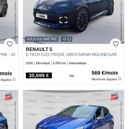
SOUS KILOMÉTRÉ
+3
RENAULT 5
INE - 24
E-TECH ELECTRIQUE 150CH 52KWH ROLAND-GARROS AUTONOMIE CONFORT - 26
2026
Electrique
6,000 km
Automatique
569 €/mois
/mois
35,699 €
ou
Price
Mentions légales
 légales