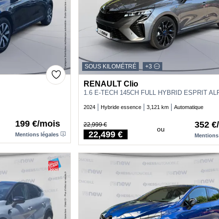
SOUS KILOMÉTRÉ
+3
RENAULT Clio
1.6 E-TECH 145CH FULL HYBRID ESPRIT ALP
2024
Hybride essence
3,121 km
Automatique
199 €/mois
352 €
22,999 €
ou
Price
22,499 €
Mentions légales
Mentions