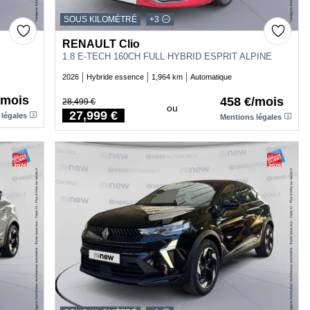
SOUS KILOMÉTRÉ
+3
RENAULT Clio
1.8 E-TECH 160CH FULL HYBRID ESPRIT ALPINE
2026
Hybride essence
1,964 km
Automatique
/mois
458 €/mois
28,499 €
ou
Price
27,999 €
 légales
Mentions légales