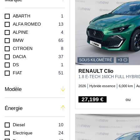
ABARTH
1
ALFA ROMEO
13
ALPINE
4
BMW
65
CITROEN
8
DACIA
37
SOUS KILOMÉTRÉ
+3
DS
1
RENAULT Clio
FIAT
51
1.8 E-TECH 160CH FULL HYBR
HYUNDAI
60
2026
Hybride essence
6,000 km
Au
Modèle
JAGUAR
1
JEEP
44
27,199 €
ou
Price
LAND-ROVER
9
Énergie
LEXUS
14
MG MOTOR
1
Diesel
10
MINI
9
Electrique
24
NISSAN
41