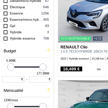
Diesel/micro-hybride
67
INFINITI
1
Electrique
546
ISUZU
1
Essence
1256
JAGUAR
9
Essence/micro-hybride
455
JEEP
76
Gpl
93
KIA
18
Hybride
3
LAND-ROVER
27
Hybride essence
708
ECO RESPONSABLE
+1
LEXUS
39
Hybride rechargeable diesel
2
RENAULT Clio
MAZDA
4
Budget
Hybride rechargeable essence
302
1.6 E-TECH HYBRIDE 145CH T
MERCEDES-BENZ
19
2023
Hybride essence
23,196 km
A
5,999€
MG MOTOR
4
MINI
114
18,499 €
ou
Price
MITSUBISHI
177,999€
1
€
€
-
NISSAN
170
OPEL
281
Mensualité
PEUGEOT
621
PORSCHE
1
133€/mois
RENAULT
934