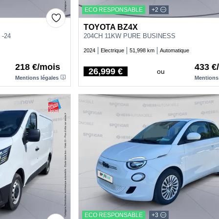
ECO RESPONSABLE
+2
TOYOTA BZ4X
 -24
204CH 11KW PURE BUSINESS
2024
Electrique
51,998 km
Automatique
218 €/mois
433 €
26,999 €
ou
Price
Mentions légales
Mentions
ECO RESPONSABLE
+3