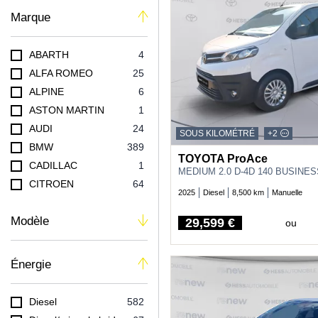
Marque
ABARTH
4
ALFA ROMEO
25
ALPINE
6
ASTON MARTIN
1
AUDI
24
SOUS KILOMÉTRÉ
+2
BMW
389
TOYOTA ProAce
CADILLAC
1
MEDIUM 2.0 D-4D 140 BUSINE
CITROEN
64
2025
Diesel
8,500 km
Manuelle
CUPRA
4
Modèle
DACIA
262
29,599 €
ou
Price
DS
19
FIAT
194
Énergie
FORD
34
HONDA
3
Diesel
582
HYUNDAI
212