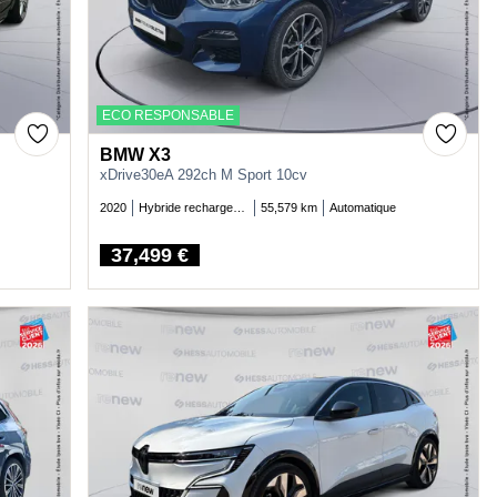
ECO RESPONSABLE
BMW X3
xDrive30eA 292ch M Sport 10cv
2020
Hybride rechargeable essence
55,579 km
Automatique
37,499 €
Price