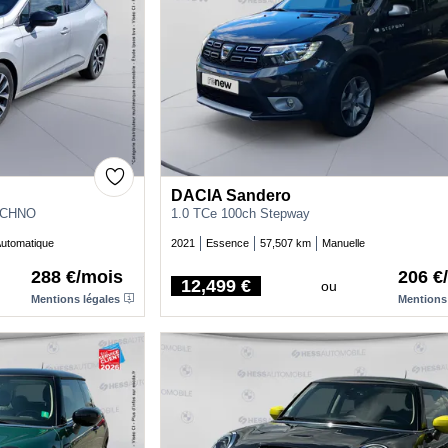
DACIA Sandero
ECHNO
1.0 TCe 100ch Stepway
utomatique
2021
Essence
57,507 km
Manuelle
288 €/mois
206 €
12,499 €
ou
Price
Mentions légales
Mentions