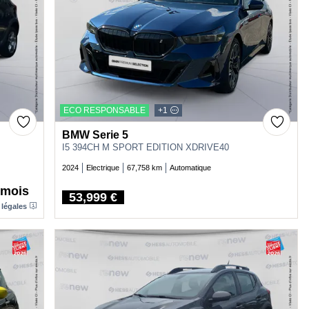
ECO RESPONSABLE
+1
BMW Serie 5
I5 394CH M SPORT EDITION XDRIVE40
2024
Electrique
67,758 km
Automatique
/mois
53,999 €
Price
 légales