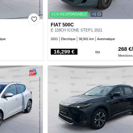
ECO RESPONSABLE
+1
FIAT 500C
E 118CH ICONE STEP1 2021
ique
2021
Electrique
38,901 km
Automatique
268 €
16,299 €
ou
Price
Mentions