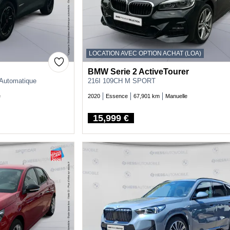
LOCATION AVEC OPTION ACHAT (LOA)
BMW Serie 2 ActiveTourer
 Automatique
216I 109CH M SPORT
e
2020
Essence
67,901 km
Manuelle
15,999 €
Price