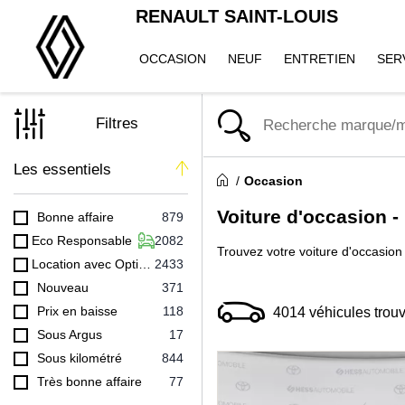
RENAULT SAINT-LOUIS
OCCASION
NEUF
ENTRETIEN
SER
Filtres
Les essentiels
Occasion
Voiture d'occasion -
Bonne affaire
879
Eco Responsable
2082
Trouvez votre voiture d'occasion 
Location avec Option Achat (LOA)
2433
Nouveau
371
Prix en baisse
118
4014
véhicules trou
Sous Argus
17
Sous kilométré
844
Très bonne affaire
77