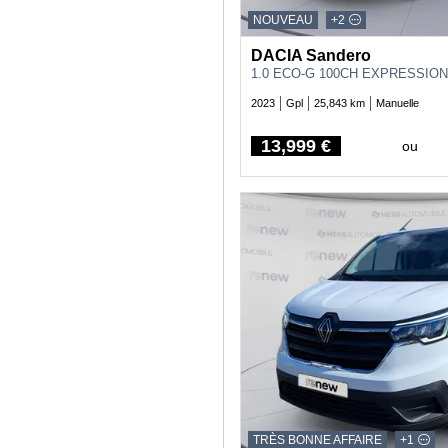
NOUVEAU
+2
DACIA Sandero
1.0 ECO-G 100CH EXPRESSION
2023
Gpl
25,843 km
Manuelle
13,999 €
ou
Price
TRÈS BONNE AFFAIRE
+1