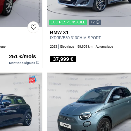
ECO RESPONSABLE
+2
BMW X1
IXDRIVE30 313CH M SPORT
ique
2023
Electrique
59,805 km
Automatique
251 €/mois
37,999 €
Price
Mentions légales