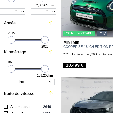
SEAT
13
2,862€/mois
SKODA
9
€/mois
€/mois
-
SMART
2
Année
SUZUKI
22
TOYOTA
326
2015
ECO RESPONSABLE
+2
VOLKSWAGEN
34
MINI Mini
VOLVO
46
2026
COOPER SE 184CH EDITION P
Kilomètrage
2023
Electrique
43,634 km
Automat
10km
18,499 €
Price
159,203km
km
km
-
Boîte de vitesse
Automatique
2649