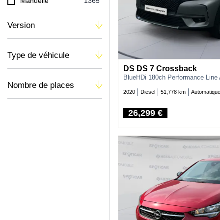
Manuelle
1365
Version
Type de véhicule
DS DS 7 Crossback
BlueHDi 180ch Performance Line
Nombre de places
2020
Diesel
51,778 km
Automatiqu
26,299 €
Price