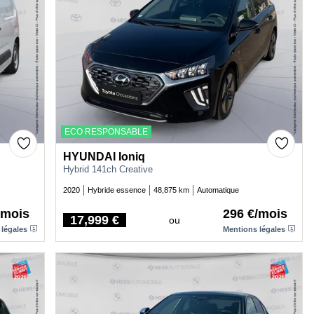
ECO RESPONSABLE
HYUNDAI Ioniq
Hybrid 141ch Creative
2020
Hybride essence
48,875 km
Automatique
/mois
296 €/mois
17,999 €
ou
Price
 légales
Mentions légales