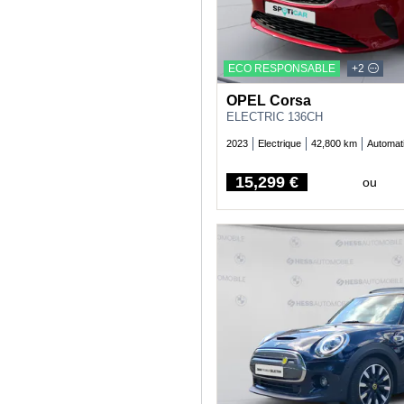
ECO RESPONSABLE
+2
OPEL Corsa
ELECTRIC 136CH
2023
Electrique
42,800 km
Automat
15,299 €
ou
Price