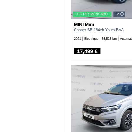
ECO RESPONSABLE
+2
MINI Mini
Cooper SE 184ch Yours BVA
2021
Electrique
65,513 km
Automat
17,499 €
Price