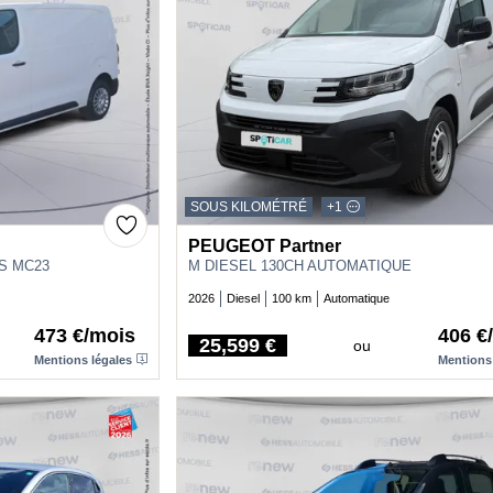
SOUS KILOMÉTRÉ
+1
PEUGEOT Partner
SS MC23
M DIESEL 130CH AUTOMATIQUE
2026
Diesel
100 km
Automatique
473 €/mois
406 €
25,599 €
ou
Price
Mentions légales
Mentions