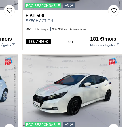
ECO RESPONSABLE
+3
FIAT 500
E 95CH ACTION
2023
Electrique
30,696 km
Automatique
/mois
181 €/mois
10,799 €
ou
Price
 légales
Mentions légales
ECO RESPONSABLE
+2