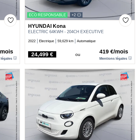
ECO RESPONSABLE
+2
HYUNDAI Kona
ELECTRIC 64KWH - 204CH EXECUTIVE
2022
Electrique
59,629 km
Automatique
/mois
419 €/mois
24,499 €
ou
Price
 légales
Mentions légales