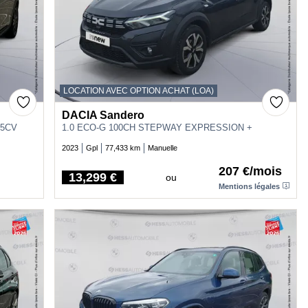
LOCATION AVEC OPTION ACHAT (LOA)
DACIA Sandero
 5CV
1.0 ECO-G 100CH STEPWAY EXPRESSION +
2023
Gpl
77,433 km
Manuelle
207 €/mois
13,299 €
ou
Price
Mentions légales