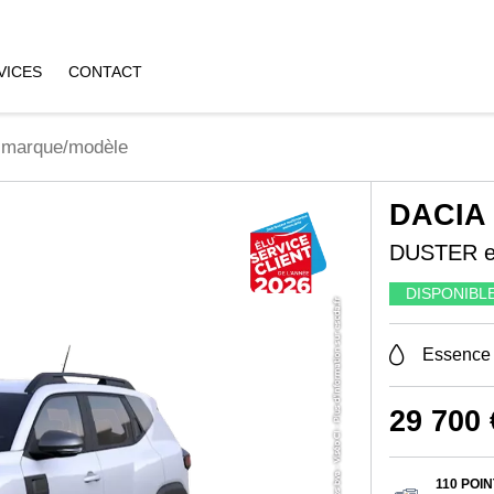
VICES
CONTACT
DACIA 
DUSTER ex
DISPONIBL
Essence
29 700 
110 POI