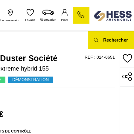
Réservation
Favoris
Profil
La concession
Rechercher
Duster Société
REF :
024-8651
treme hybrid 155
E
DÉMONSTRATION
€
NTS DE CONTRÔLE