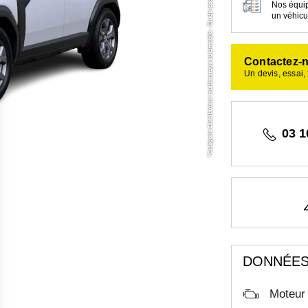
Nos équip
un véhicul
Contactez-
Un devis, essai,
03 1
DONNÉES
Moteur