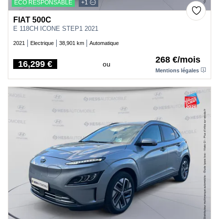
ECO RESPONSABLE
+1
FIAT 500C
E 118CH ICONE STEP1 2021
2021
Electrique
38,901 km
Automatique
268 €/mois
16,299 €
ou
Price
Mentions légales