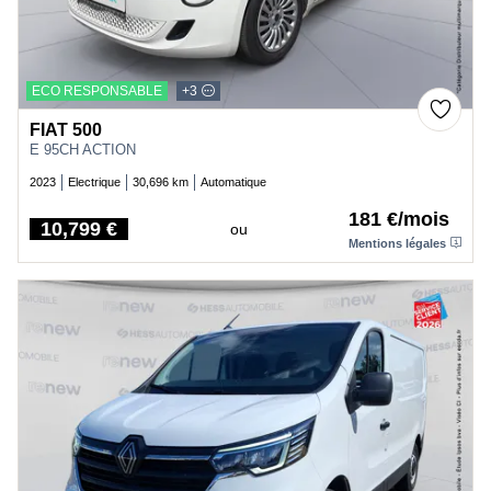
ECO RESPONSABLE
+3
FIAT 500
E 95CH ACTION
2023
Electrique
30,696 km
Automatique
181 €/mois
10,799 €
ou
Price
Mentions légales