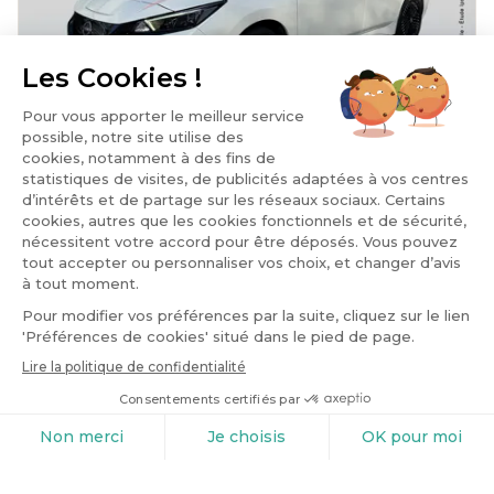
ECO RESPONSABLE
+2
NISSAN Leaf
217CH E+ 62KWH TEKNA 22
2022
Electrique
70,470 km
Automatique
301 €/mois
16,799 €
ou
Price
Mentions légales
Favoris
Réservation
Information
Menu