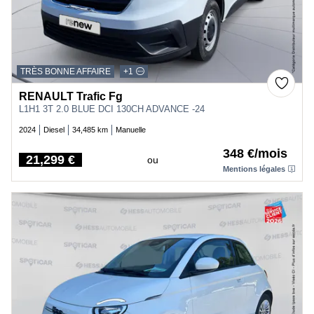
TRÈS BONNE AFFAIRE
+1
RENAULT Trafic Fg
L1H1 3T 2.0 BLUE DCI 130CH ADVANCE -24
2024
Diesel
34,485 km
Manuelle
348 €/mois
21,299 €
ou
Price
Mentions légales