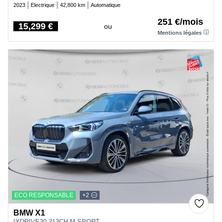
2023
Electrique
42,800 km
Automatique
251 €/mois
15,299 €
ou
Price
Mentions légales
ECO RESPONSABLE
+2
BMW X1
IXDRIVE30 313CH M SPORT