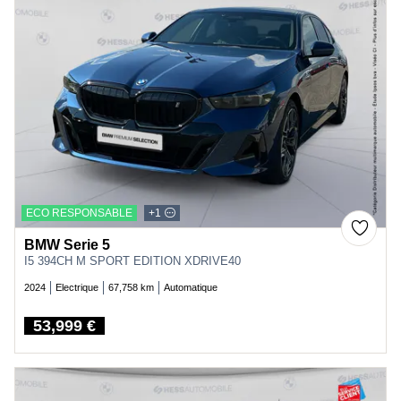
ECO RESPONSABLE
+1
BMW Serie 5
I5 394CH M SPORT EDITION XDRIVE40
2024
Electrique
67,758 km
Automatique
53,999 €
Price