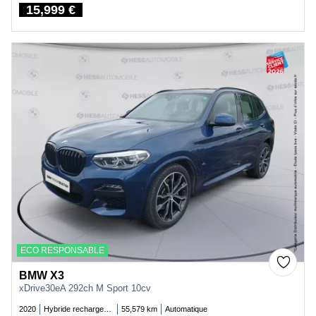
15,999 €
Price
ECO RESPONSABLE
BMW X3
xDrive30eA 292ch M Sport 10cv
2020
Hybride rechargeable essence
55,579 km
Automatique