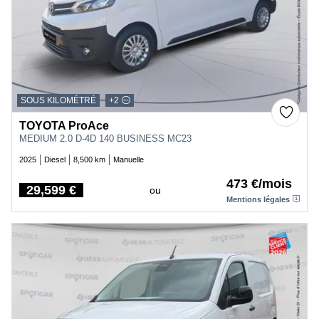
SOUS KILOMÉTRÉ
+2
TOYOTA ProAce
MEDIUM 2.0 D-4D 140 BUSINESS MC23
2025
Diesel
8,500 km
Manuelle
473 €/mois
29,599 €
ou
Price
Mentions légales