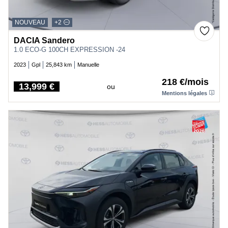
NOUVEAU
+2
DACIA Sandero
1.0 ECO-G 100CH EXPRESSION -24
2023
Gpl
25,843 km
Manuelle
218 €/mois
13,999 €
ou
Price
Mentions légales