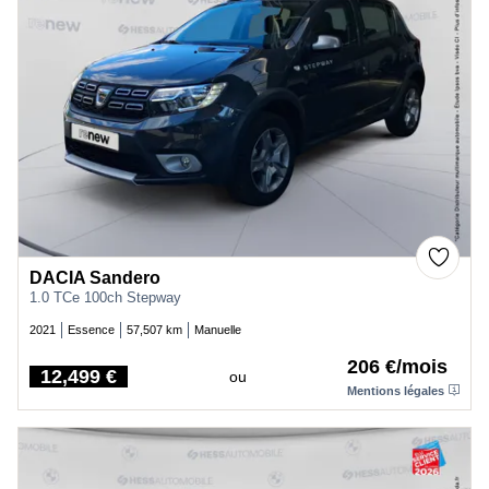
DACIA Sandero
1.0 TCe 100ch Stepway
2021
Essence
57,507 km
Manuelle
206 €/mois
12,499 €
ou
Price
Mentions légales