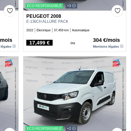
ECO RESPONSABLE
+3
PEUGEOT 2008
E-136CH ALLURE PACK
2022
Electrique
37,459 km
Automatique
/mois
304 €/mois
17,499 €
ou
Price
 légales
Mentions légales
ECO RESPONSABLE
+2