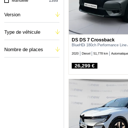
Manuelle
1355
Version
Type de véhicule
DS DS 7 Crossback
BlueHDi 180ch Performance Line
Nombre de places
2020
Diesel
51,778 km
Automatiqu
26,299 €
Price