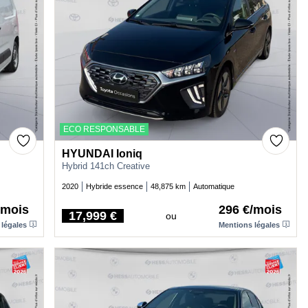
ECO RESPONSABLE
HYUNDAI Ioniq
Hybrid 141ch Creative
2020
Hybride essence
48,875 km
Automatique
/mois
296 €/mois
17,999 €
ou
Price
 légales
Mentions légales