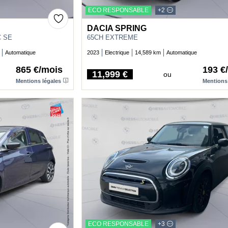
ECO RESPONSABLE
+2
DACIA SPRING
C SE
65CH EXTREME
Automatique
2023
Electrique
14,589 km
Automatique
865 €/mois
193 €
11,999 €
ou
Price
Mentions légales
Mentions
ECO RESPONSABLE
+3