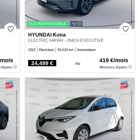
ECO RESPONSABLE
+2
HYUNDAI Kona
ELECTRIC 64KWH - 204CH EXECUTIVE
2022
Electrique
59,629 km
Automatique
/mois
419 €/mois
24,499 €
ou
Price
 légales
Mentions légales