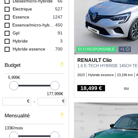
Diesel/micro-hybride
66
INFINITI
1
Electrique
527
ISUZU
1
Essence
1247
JAGUAR
9
Essence/micro-hybride
450
JEEP
76
Gpl
91
KIA
18
Hybride
3
LAND-ROVER
27
Hybride essence
700
ECO RESPONSABLE
+1
LEXUS
39
Hybride rechargeable diesel
2
RENAULT Clio
MAZDA
4
Budget
Hybride rechargeable essence
300
1.6 E-TECH HYBRIDE 145CH T
MERCEDES-BENZ
19
2023
Hybride essence
23,196 km
A
5,999€
MG MOTOR
4
MINI
111
18,499 €
ou
Price
MITSUBISHI
177,999€
1
€
€
-
NISSAN
166
OPEL
278
Mensualité
PEUGEOT
617
PORSCHE
1
133€/mois
RENAULT
914