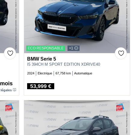
ECO RESPONSABLE
+1
BMW Serie 5
I5 394CH M SPORT EDITION XDRIVE40
2024
Electrique
67,758 km
Automatique
/mois
53,999 €
Price
 légales