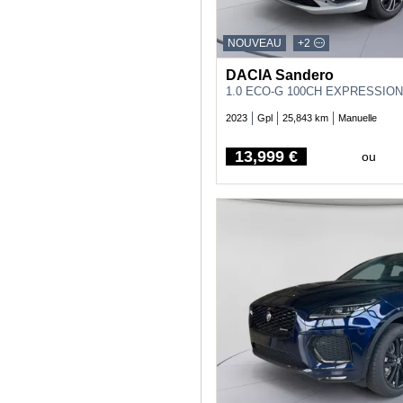
NOUVEAU
+2
DACIA Sandero
1.0 ECO-G 100CH EXPRESSION
2023
Gpl
25,843 km
Manuelle
13,999 €
ou
Price