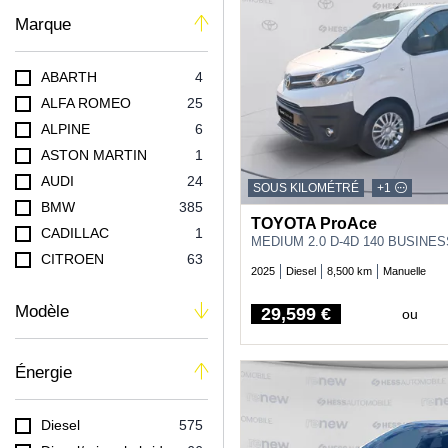
Marque
ABARTH
4
ALFA ROMEO
25
ALPINE
6
ASTON MARTIN
1
AUDI
24
SOUS KILOMÉTRÉ
+1
BMW
385
TOYOTA ProAce
CADILLAC
1
MEDIUM 2.0 D-4D 140 BUSINE
CITROEN
63
2025
Diesel
8,500 km
Manuelle
CUPRA
4
Modèle
DACIA
257
29,599 €
ou
Price
DS
18
FIAT
189
Énergie
FORD
34
HONDA
3
Diesel
575
HYUNDAI
212