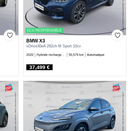
ECO RESPONSABLE
BMW X3
xDrive30eA 292ch M Sport 10cv
2020
Hybride rechargeable essence
55,579 km
Automatique
37,499 €
Price