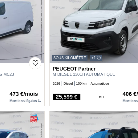
SOUS KILOMÉTRÉ
+1
PEUGEOT Partner
SS MC23
M DIESEL 130CH AUTOMATIQUE
2026
Diesel
100 km
Automatique
473 €/mois
406 €
25,599 €
ou
Price
Mentions légales
Mentions