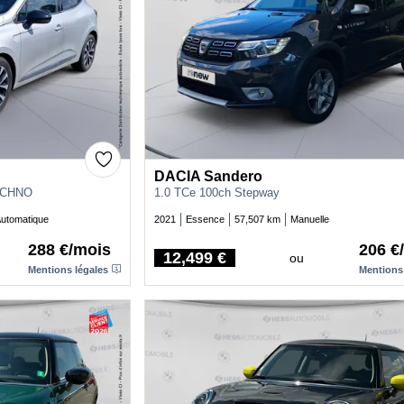
DACIA Sandero
ECHNO
1.0 TCe 100ch Stepway
utomatique
2021
Essence
57,507 km
Manuelle
288 €/mois
206 €
12,499 €
ou
Price
Mentions légales
Mentions