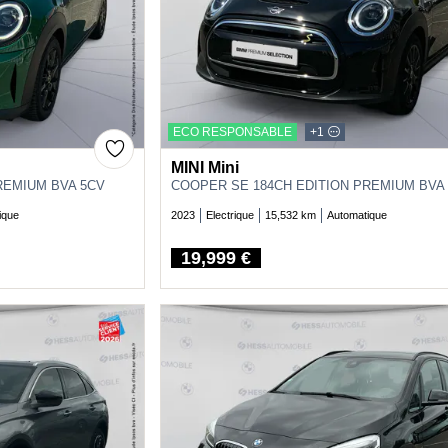
ECO RESPONSABLE
+1
MINI Mini
REMIUM BVA 5CV
COOPER SE 184CH EDITION PREMIUM BVA
ique
2023
Electrique
15,532 km
Automatique
19,999 €
Price