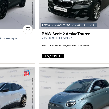
LOCATION AVEC OPTION ACHAT (LOA)
BMW Serie 2 ActiveTourer
 Automatique
216I 109CH M SPORT
e
2020
Essence
67,901 km
Manuelle
15,999 €
Price