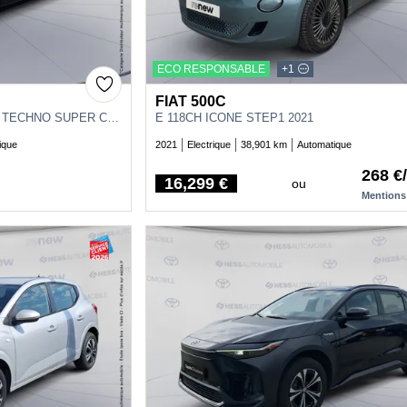
ECO RESPONSABLE
+1
FIAT 500C
E-TECH ELECTRIC EV60 220CH TECHNO SUPER CHARGE
E 118CH ICONE STEP1 2021
ique
2021
Electrique
38,901 km
Automatique
268 €
16,299 €
ou
Price
Mentions