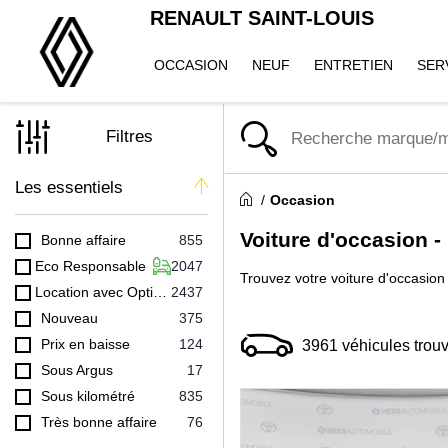
RENAULT SAINT-LOUIS
OCCASION
NEUF
ENTRETIEN
SER
Filtres
Les essentiels
Occasion
Voiture d'occasion -
Bonne affaire
855
Eco Responsable
2047
Trouvez votre voiture d'occasion 
Location avec Option Achat (LOA)
2437
Nouveau
375
Prix en baisse
124
3961
véhicules trou
Sous Argus
17
Sous kilométré
835
Très bonne affaire
76