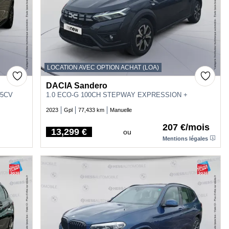
LOCATION AVEC OPTION ACHAT (LOA)
DACIA Sandero
 5CV
1.0 ECO-G 100CH STEPWAY EXPRESSION +
2023
Gpl
77,433 km
Manuelle
207 €/mois
13,299 €
ou
Price
Mentions légales