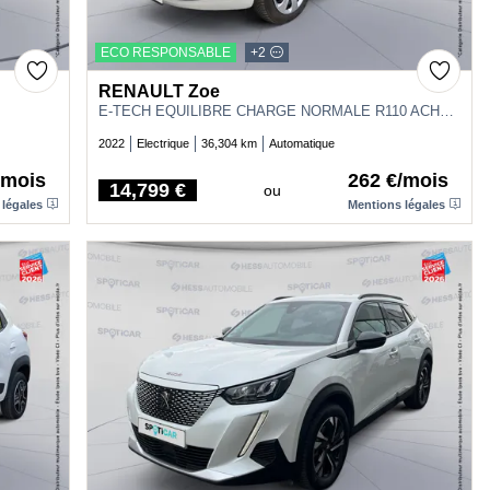
ECO RESPONSABLE
+2
RENAULT Zoe
E-TECH EQUILIBRE CHARGE NORMALE R110 ACHAT INTEGRAL - 22B
2022
Electrique
36,304 km
Automatique
/mois
262 €/mois
14,799 €
ou
Price
 légales
Mentions légales