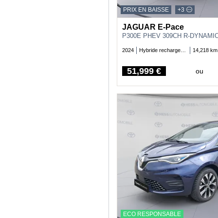
PRIX EN BAISSE
+3
JAGUAR E-Pace
P300E PHEV 309CH R-DYNAMI
2024
Hybride rechargeable essence
14,218 km
51,999 €
ou
Price
ECO RESPONSABLE