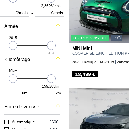
SEAT
13
2,862€/mois
SKODA
9
€/mois
€/mois
-
SMART
2
Année
SUZUKI
22
TOYOTA
322
2015
ECO RESPONSABLE
+2
VOLKSWAGEN
34
MINI Mini
VOLVO
47
2026
COOPER SE 184CH EDITION P
Kilomètrage
2023
Electrique
43,634 km
Automat
10km
18,499 €
Price
159,203km
km
km
-
Boîte de vitesse
Automatique
2606