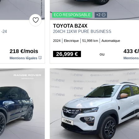
ECO RESPONSABLE
+2
TOYOTA BZ4X
 -24
204CH 11KW PURE BUSINESS
2024
Electrique
51,998 km
Automatique
218 €/mois
433 €
26,999 €
ou
Price
Mentions légales
Mentions