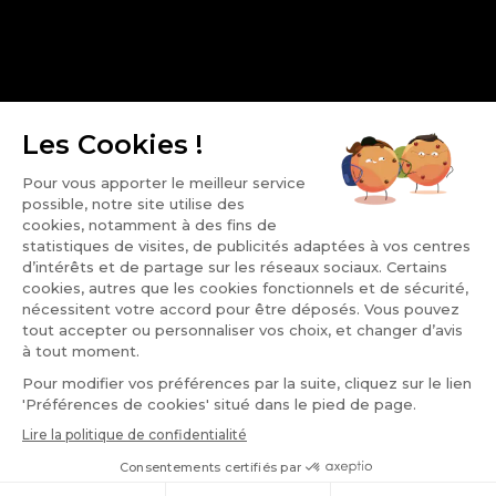
Entretien
Services
HESS AUTOMOBILE
Notre groupe
Nos points de vente
Carrière
© Renault Saint-Louis 2026 —
Mentions légales
—
Politique de
confidentialité
—
Conditions générales
—
Gestion des cookies