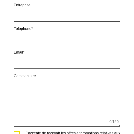
Entreprise
Téléphone*
Email*
Commentaire
0
/150
J'accepte de recevoir les offres et promotions relatives aux