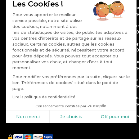
Renault Saint-Louis
Ventes véhicule
81 Avenue Général de Gaulle
Dimanche : ferm
68300 Saint-Louis
Ventes aux clie
Service client :
03 89 89 70 00
Dimanche : 09h0
Rejoignez-nous :
Atelier Mécaniq
Dimanche : 09h0
Atelier Carrosse
Dimanche : ferm
* Catégorie Distributeur multimarque automobile
Renault Minute 
Étude BVA Xsight - Viséo CI - Plus d’infos sur
escda.fr
Dimanche : ferm
Magasin pièces
Dimanche : ferm
Tous les horaire