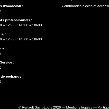
s d'occasion :
Commandes pièces et accesso
é
nts professionnels :
0 à 12h00 / 14h00 à 18h00
ue :
0 à 12h00 / 14h00 à 18h00
rie :
é
Service :
é
 de rechange :
é
s
© Renault Saint-Louis 2026 —
Mentions légales
—
Politiq