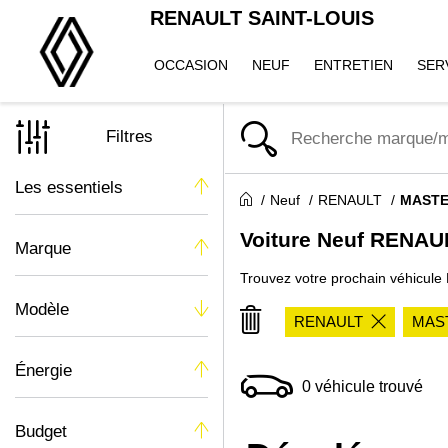
RENAULT SAINT-LOUIS
OCCASION
NEUF
ENTRETIEN
SER
Filtres
Les essentiels
Neuf
RENAULT
MASTE
Voiture Neuf REN
Marque
Trouvez votre prochain véhicu
Modèle
RENAULT
MAS
Énergie
0
véhicule trouvé
Budget