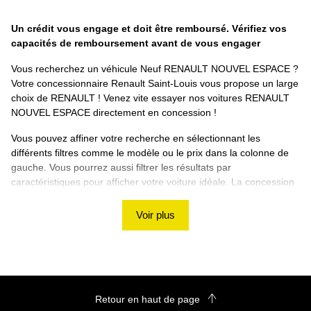
Un crédit vous engage et doit être remboursé. Vérifiez vos
capacités de remboursement avant de vous engager
Vous recherchez un véhicule Neuf RENAULT NOUVEL ESPACE ?
Votre concessionnaire Renault Saint-Louis vous propose un large
choix de RENAULT ! Venez vite essayer nos voitures RENAULT
NOUVEL ESPACE directement en concession !
Vous pouvez affiner votre recherche en sélectionnant les
différents filtres comme le modèle ou le prix dans la colonne de
gauche. Vous pourrez aussi filtrer les résultats par
caractéristiques pour afficher votre voiture idéale. La concession
Renault Saint-Louis vous souhaite de trouver votre RENAULT
NOUVEL ESPACE Neuf ! Si vous ne trouvez pas de véhicule
Voir plus
correspondant à vos besoins, nous vous proposons d'utiliser
notre rubrique de recherche personnalisée !
Découvrez les autres véhicules RENAULT sur le site
Renault Saint-Louis
Retour en haut de page