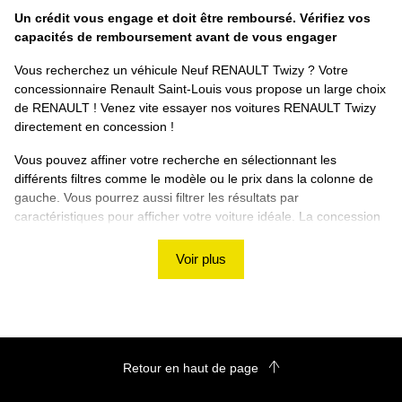
Un crédit vous engage et doit être remboursé. Vérifiez vos
capacités de remboursement avant de vous engager
Vous recherchez un véhicule Neuf RENAULT Twizy ? Votre
concessionnaire Renault Saint-Louis vous propose un large choix
de RENAULT ! Venez vite essayer nos voitures RENAULT Twizy
directement en concession !
Vous pouvez affiner votre recherche en sélectionnant les
différents filtres comme le modèle ou le prix dans la colonne de
gauche. Vous pourrez aussi filtrer les résultats par
caractéristiques pour afficher votre voiture idéale. La concession
Renault Saint-Louis vous souhaite de trouver votre RENAULT
Twizy Neuf ! Si vous ne trouvez pas de véhicule correspondant à
Voir plus
vos besoins, nous vous proposons d'utiliser notre rubrique
de recherche personnalisée !
Découvrez les autres véhicules RENAULT sur le site
Renault Saint-Louis
Retour en haut de page