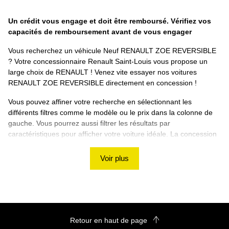
Un crédit vous engage et doit être remboursé. Vérifiez vos
capacités de remboursement avant de vous engager
Vous recherchez un véhicule Neuf RENAULT ZOE REVERSIBLE
? Votre concessionnaire Renault Saint-Louis vous propose un
large choix de RENAULT ! Venez vite essayer nos voitures
RENAULT ZOE REVERSIBLE directement en concession !
Vous pouvez affiner votre recherche en sélectionnant les
différents filtres comme le modèle ou le prix dans la colonne de
gauche. Vous pourrez aussi filtrer les résultats par
caractéristiques pour afficher votre voiture idéale. La concession
Renault Saint-Louis vous souhaite de trouver votre RENAULT
ZOE REVERSIBLE Neuf ! Si vous ne trouvez pas de véhicule
Voir plus
correspondant à vos besoins, nous vous proposons d'utiliser
notre rubrique de recherche personnalisée !
Découvrez les autres véhicules RENAULT sur le site
Renault Saint-Louis
Retour en haut de page