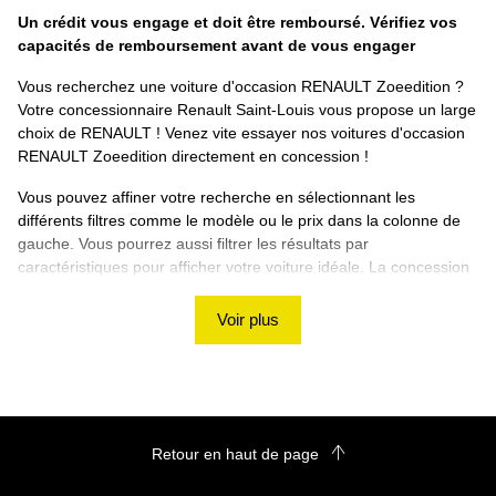
Un crédit vous engage et doit être remboursé. Vérifiez vos
capacités de remboursement avant de vous engager
Vous recherchez une voiture d'occasion RENAULT Zoeedition ?
Votre concessionnaire Renault Saint-Louis vous propose un large
choix de RENAULT ! Venez vite essayer nos voitures d'occasion
RENAULT Zoeedition directement en concession !
Vous pouvez affiner votre recherche en sélectionnant les
différents filtres comme le modèle ou le prix dans la colonne de
gauche. Vous pourrez aussi filtrer les résultats par
caractéristiques pour afficher votre voiture idéale. La concession
Renault Saint-Louis vous souhaite de trouver votre RENAULT
Zoeedition d'occasion ! Si vous ne trouvez pas de véhicule
Voir plus
correspondant à vos besoins, nous vous proposons d'utiliser
notre rubrique de
recherche personnalisée
!
Découvrez les autres voitures d'occasion RENAULT
sur le site Renault Saint-Louis
Retour en haut de page